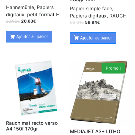
Hahnemühle, Papiers
Papier simple face,
digitaux, petit format H
Papiers digitaux, RAUCH
22.92
€
20.63
€
66.61
€
59.94
€
Ajouter au panier
Ajouter au panier
Promo !
Rauch mat recto verso
A4 150f 170gr
MEDIAJET A3+ LITHO