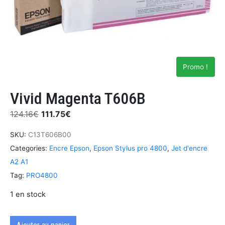
Promo !
Vivid Magenta T606B
124.16
€
111.75
€
SKU:
C13T606B00
Categories:
Encre Epson
,
Epson Stylus pro 4800
,
Jet d'encre
A2 A1
Tag:
PRO4800
1 en stock