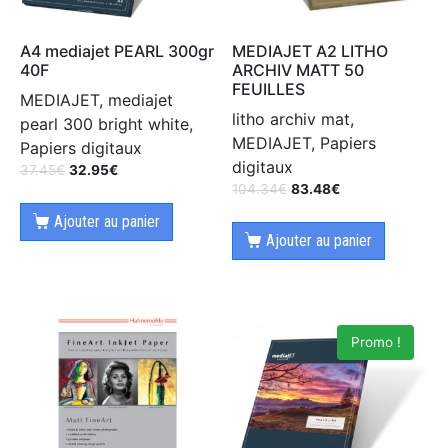
A4 mediajet PEARL 300gr
MEDIAJET A2 LITHO
40F
ARCHIV MATT 50
FEUILLES
MEDIAJET, mediajet
litho archiv mat,
pearl 300 bright white,
MEDIAJET, Papiers
Papiers digitaux
digitaux
37.45
€
32.95
€
104.34
€
83.48
€
Ajouter au panier
Ajouter au panier
Promo !