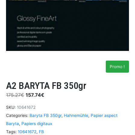
Promo !
A2 BARYTA FB 350gr
175.27
€
157.74
€
SKU:
10641672
Categories:
Baryta FB 350gr
,
Hahnemühle
,
Papier aspect
Baryta
,
Papiers digitaux
Tags:
10641672
,
FB