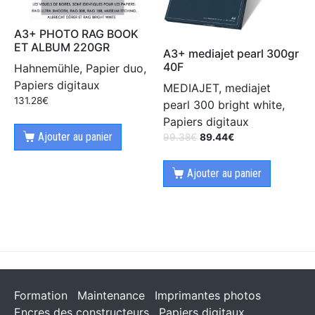
A3+ PHOTO RAG BOOK
ET ALBUM 220GR
A3+ mediajet pearl 300gr
40F
Hahnemühle, Papier duo,
Papiers digitaux
MEDIAJET, mediajet
131.28
€
pearl 300 bright white,
Papiers digitaux
Ajouter au panier
99.38
€
89.44
€
Ajouter au panier
Formation
Maintenance
Imprimantes photos
Encres des constructeurs
Papiers digitaux