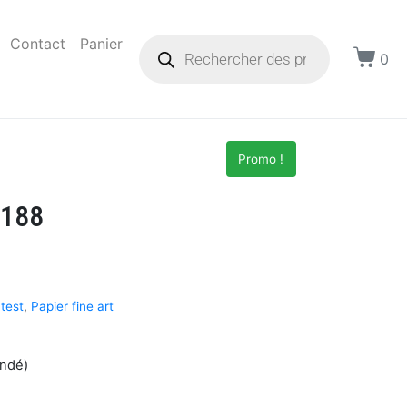
Contact
Panier
0
Promo !
 188
test
,
Papier fine art
andé)