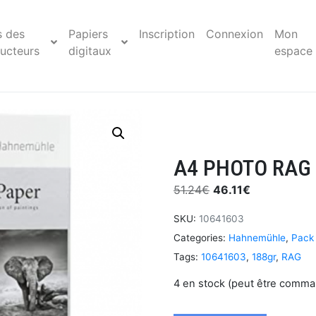
s des
Papiers
Inscription
Connexion
Mon
ucteurs
digitaux
espace
A4 PHOTO RAG
51.24
€
46.11
€
SKU:
10641603
Categories:
Hahnemühle
,
Pack 
Tags:
10641603
,
188gr
,
RAG
4 en stock (peut être comm