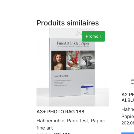
Produits similaires
Promo !
A2 P
ALB
Hahne
A3+ PHOTO RAG 188
Papie
Hahnemühle, Pack test, Papier
202.0
fine art