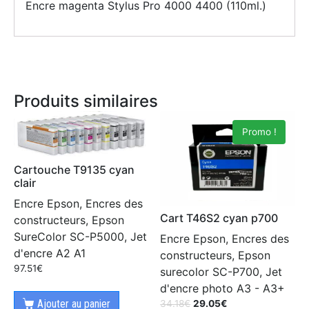
Encre magenta Stylus Pro 4000 4400 (110ml.)
Produits similaires
Promo !
Cartouche T9135 cyan
clair
Encre Epson, Encres des
Cart T46S2 cyan p700
constructeurs, Epson
SureColor SC-P5000, Jet
Encre Epson, Encres des
d'encre A2 A1
constructeurs, Epson
97.51
€
surecolor SC-P700, Jet
d'encre photo A3 - A3+
Ajouter au panier
34.18
€
29.05
€