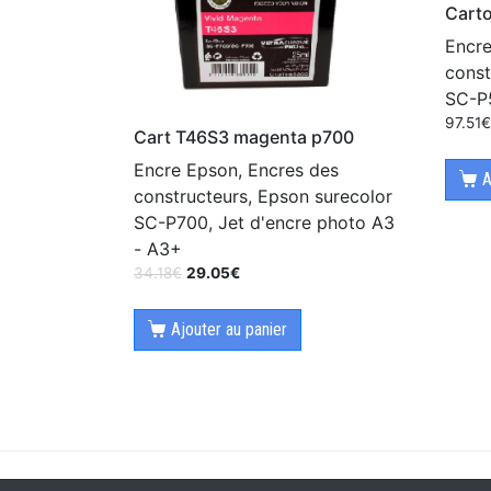
Carto
Encre
const
SC-P5
97.51
Cart T46S3 magenta p700
Encre Epson, Encres des
A
constructeurs, Epson surecolor
SC-P700, Jet d'encre photo A3
- A3+
34.18
€
29.05
€
Ajouter au panier