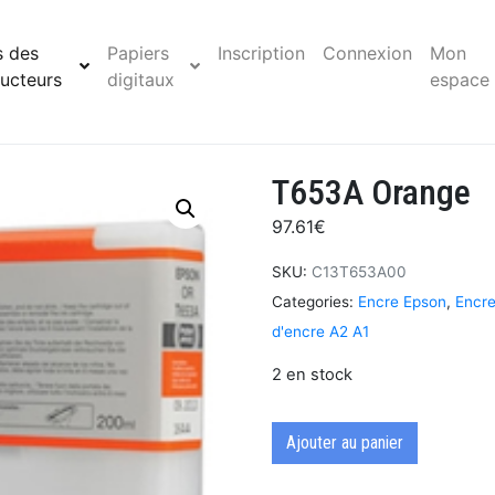
s des
Papiers
Inscription
Connexion
Mon
ucteurs
digitaux
espace
T653A Orange
97.61
€
SKU:
C13T653A00
Categories:
Encre Epson
,
Encre
d'encre A2 A1
2 en stock
Ajouter au panier