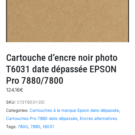
Cartouche d’encre noir photo
T6031 date dépassée EPSON
Pro 7880/7800
124.16
€
SKU:
C13T6031-DD
Categories:
Cartouches à la marque Epson date dépassée
,
Cartouches Pro 7880 date dépassée
,
Encres alternatives
Tags:
7800
,
7880
,
t6031