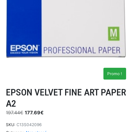
Promo !
EPSON VELVET FINE ART PAPER
A2
197.44
€
177.69
€
SKU:
C13S042096