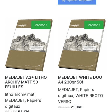
Promo !
Promo !
MEDIAJET A3+ LITHO
MEDIAJET WHITE DUO
ARCHIV MATT 50
A4 230gr 50f
FEUILLES
MEDIAJET, Papiers
litho archiv mat,
digitaux, WHITE RECTO
MEDIAJET, Papiers
VERSO
digitaux
26.32
€
21.06
€
66.45
€
53.17
€