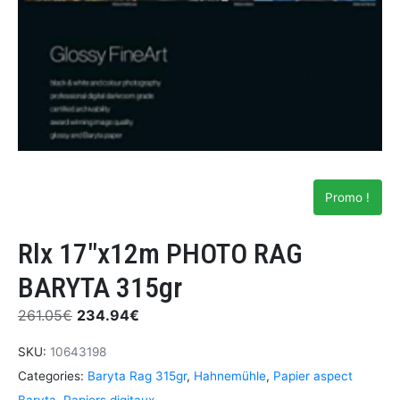
Promo !
Rlx 17″x12m PHOTO RAG
BARYTA 315gr
261.05
€
234.94
€
SKU:
10643198
Categories:
Baryta Rag 315gr
,
Hahnemühle
,
Papier aspect
Baryta
,
Papiers digitaux