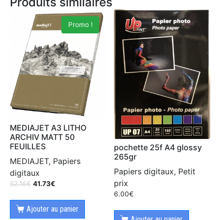
Produits similaires
Promo !
MEDIAJET A3 LITHO
ARCHIV MATT 50
FEUILLES
pochette 25f A4 glossy
265gr
MEDIAJET, Papiers
Papiers digitaux, Petit
digitaux
prix
52.16
€
41.73
€
6.00
€
Ajouter au panier
Ajouter au panier