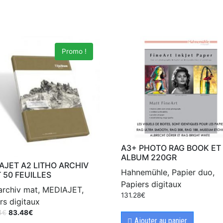
Promo !
A3+ PHOTO RAG BOOK ET
ALBUM 220GR
AJET A2 LITHO ARCHIV
Hahnemühle, Papier duo,
 50 FEUILLES
Papiers digitaux
 archiv mat, MEDIAJET,
131.28
€
rs digitaux
4
€
83.48
€
Ajouter au panier