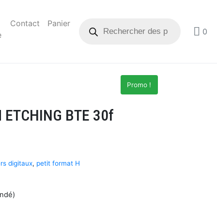
Contact
Panier
0
e
Promo !
 ETCHING BTE 30f
rs digitaux
,
petit format H
andé)