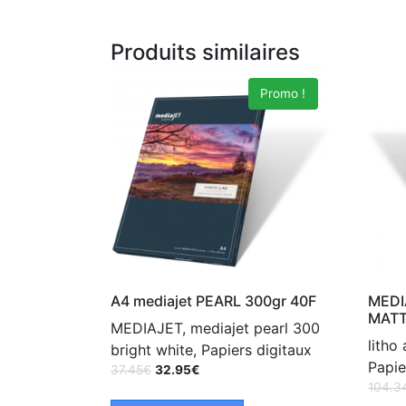
Produits similaires
Promo !
A4 mediajet PEARL 300gr 40F
MEDI
MATT
MEDIAJET, mediajet pearl 300
litho
bright white, Papiers digitaux
Papie
37.45
€
32.95
€
104.3