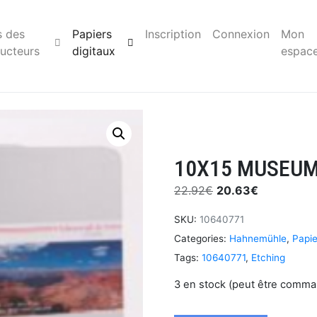
s des
Papiers
Inscription
Connexion
Mon
ucteurs
digitaux
espac
10X15 MUSEUM
22.92
€
20.63
€
SKU:
10640771
Categories:
Hahnemühle
,
Papie
Tags:
10640771
,
Etching
3 en stock (peut être comm