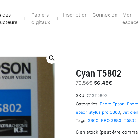
s des
Papiers
Inscription
Connexion
Mon
ucteurs
digitaux
espac
Cyan T5802
70.56
€
56.45
€
SKU:
C13T5802
Categories:
Encre Epson
,
Encre
epson stylus pro 3880
,
Jet d'e
Tags:
3800
,
PRO 3880
,
T5802
6 en stock (peut être comm