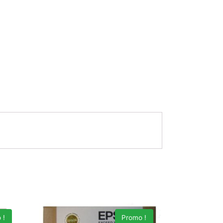
 !
Promo !