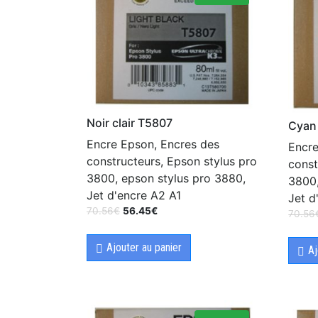
Noir clair T5807
Cyan 
Encre Epson, Encres des
Encre
constructeurs, Epson stylus pro
const
3800, epson stylus pro 3880,
3800,
Jet d'encre A2 A1
Jet d
70.56
€
56.45
€
70.56
Ajouter au panier
Aj