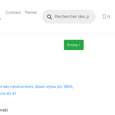
Contact
Panier
0
e
Promo !
s des constructeurs
,
Epson stylus pro 3800
,
ncre A2 A1
andé)