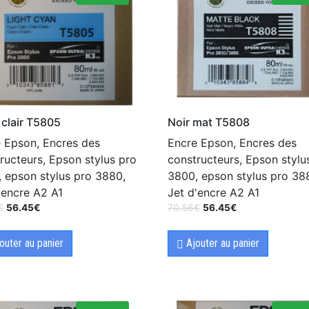
clair T5805
Noir mat T5808
 Epson, Encres des
Encre Epson, Encres des
ructeurs, Epson stylus pro
constructeurs, Epson stylu
 epson stylus pro 3880,
3800, epson stylus pro 38
'encre A2 A1
Jet d'encre A2 A1
€
56.45
€
70.56
€
56.45
€
outer au panier
Ajouter au panier