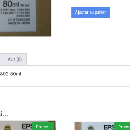
Ajouter au panier
Avis (0)
5802 80ml
si…
Promo !
Promo