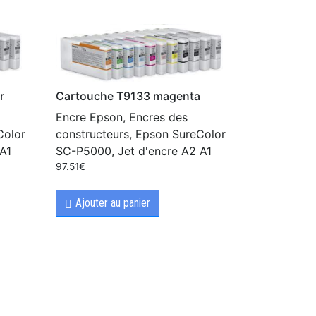
r
Cartouche T9133 magenta
Encre Epson, Encres des
Color
constructeurs, Epson SureColor
A1
SC-P5000, Jet d'encre A2 A1
97.51
€
Ajouter au panier