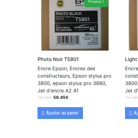
Promo !
Photo Noir T5801
Light
Encre Epson, Encres des
Encre
constructeurs, Epson stylus pro
const
3800, epson stylus pro 3880,
3800,
Jet d'encre A2 A1
Jet d
70.56
€
56.45
€
70.56
Ajouter au panier
Aj