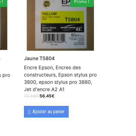
 !
Promo !
Jaune T5804
B
Encre Epson, Encres des
constructeurs, Epson stylus pro
s pro
3800, epson stylus pro 3880,
Jet d'encre A2 A1
70.56
€
56.45
€
Ajouter au panier