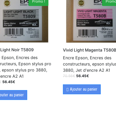
Promo !
Promo
 Light Noir T5809
Vivid Light Magenta T580
 Epson, Encres des
Encre Epson, Encres des
ructeurs, Epson stylus pro
constructeurs, epson stylu
 epson stylus pro 3880,
3880, Jet d'encre A2 A1
'encre A2 A1
70.56
€
56.45
€
€
56.45
€
Ajouter au panier
outer au panier