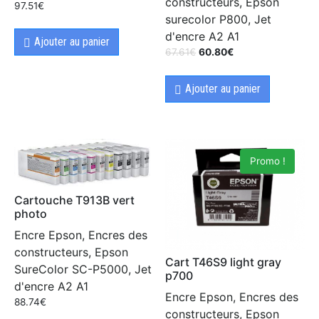
constructeurs, Epson
97.51
€
surecolor P800, Jet
d'encre A2 A1
Ajouter au panier
67.61
€
60.80
€
Ajouter au panier
Promo !
Cartouche T913B vert
photo
Encre Epson, Encres des
constructeurs, Epson
Cart T46S9 light gray
SureColor SC-P5000, Jet
p700
d'encre A2 A1
Encre Epson, Encres des
88.74
€
constructeurs, Epson