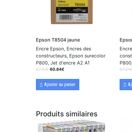
Epson T8504 jaune
Epso
Encre Epson, Encres des
Encre
constructeurs, Epson surecolor
const
P800, Jet d'encre A2 A1
P800,
67.61
€
60.84
€
67.61
Ajouter au panier
Aj
Produits similaires