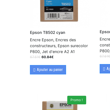
Epso
Epson T8502 cyan
Encre
Encre Epson, Encres des
const
constructeurs, Epson surecolor
P800,
P800, Jet d'encre A2 A1
67.61
67.61
€
60.84
€
Aj
Ajouter au panier
Promo !