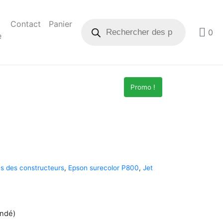
Contact
Panier
0
e
Promo !
s des constructeurs
,
Epson surecolor P800
,
Jet
andé)