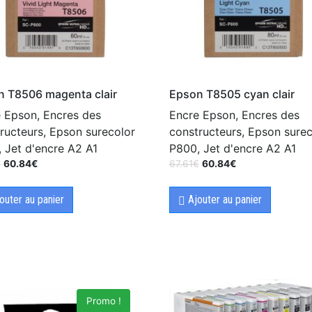
n T8506 magenta clair
Epson T8505 cyan clair
 Epson, Encres des
Encre Epson, Encres des
ructeurs, Epson surecolor
constructeurs, Epson surec
 Jet d'encre A2 A1
P800, Jet d'encre A2 A1
€
60.84
€
67.61
€
60.84
€
outer au panier
Ajouter au panier
Promo !