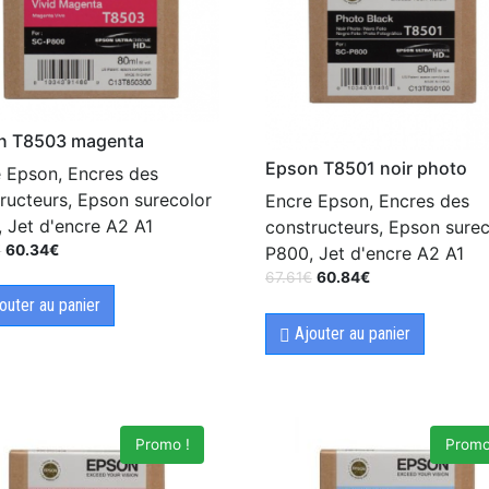
n T8503 magenta
Epson T8501 noir photo
 Epson, Encres des
ructeurs, Epson surecolor
Encre Epson, Encres des
 Jet d'encre A2 A1
constructeurs, Epson surec
€
60.34
€
P800, Jet d'encre A2 A1
67.61
€
60.84
€
outer au panier
Ajouter au panier
Promo !
Promo