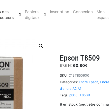
s des
Papiers
Inscription
Connexion
Mon
ucteurs
digitaux
espac
Epson T8509
67.61
€
60.80
€
SKU:
C13T850900
Categories:
Encre Epson
,
Encre
d'encre A2 A1
Tags:
p800
,
T8509
8 en stock (peut être comm