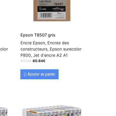
Epson T8507 gris
Encre Epson, Encres des
olor
constructeurs, Epson surecolor
P800, Jet d'encre A2 A1
67.61
€
60.84
€
Ajouter au panier