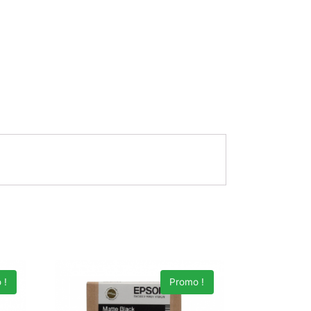
 !
Promo !