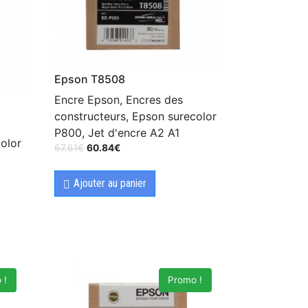
Epson T8508
Encre Epson, Encres des
constructeurs, Epson surecolor
P800, Jet d'encre A2 A1
olor
67.61
€
60.84
€
Ajouter au panier
 !
Promo !