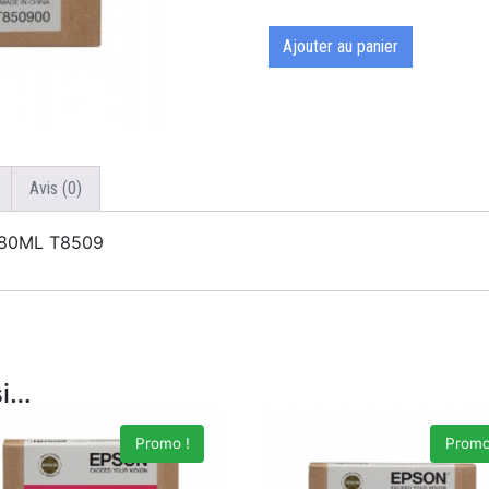
Ajouter au panier
Avis (0)
0 80ML T8509
si…
Promo !
Promo