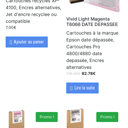
Cartouches recycles XP-
4100, Encres alternatives,
Jet d'encre recyclee ou
Vivid Light Magenta
compatible
T6066 DATE DEPASSEE
7.00
€
Cartouches à la marque
Epson date dépassée,
Ajouter au panier
Cartouches Pro
4800/4880 date
depassée, Encres
alternatives
118.26
€
82.78
€
Lire la suite
Promo !
Promo !