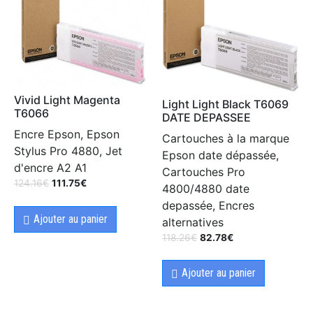
Vivid Light Magenta
Light Light Black T6069
T6066
DATE DEPASSEE
Encre Epson, Epson
Cartouches à la marque
Stylus Pro 4880, Jet
Epson date dépassée,
d'encre A2 A1
Cartouches Pro
124.16
€
111.75
€
4800/4880 date
depassée, Encres
Ajouter au panier
alternatives
118.26
€
82.78
€
Ajouter au panier