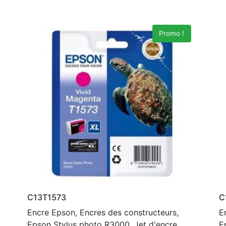
Promo !
C13T1573
C
Encre Epson, Encres des constructeurs,
E
Epson Stylus photo R3000, Jet d'encre
E