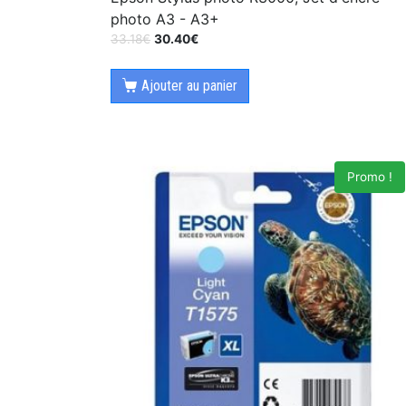
photo A3 - A3+
33.18
€
30.40
€
Ajouter au panier
Promo !