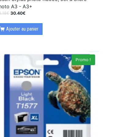
hoto A3 - A3+
3.18
€
30.40
€
Ajouter au panier
Promo !