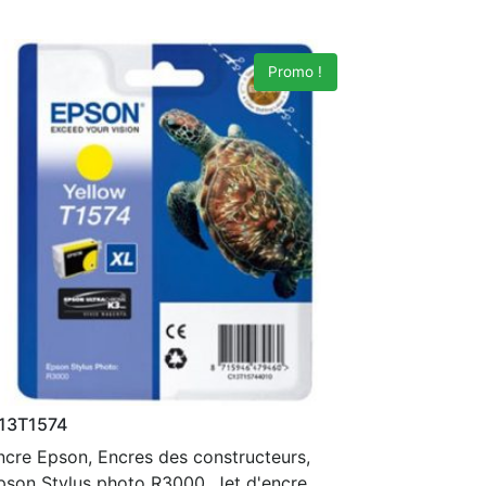
Promo !
13T1574
ncre Epson, Encres des constructeurs,
pson Stylus photo R3000, Jet d'encre