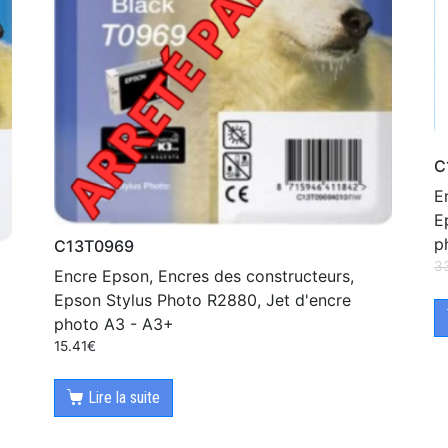
C
E
E
p
C13T0969
3
Encre Epson, Encres des constructeurs,
Epson Stylus Photo R2880, Jet d'encre
photo A3 - A3+
15.41
€
Lire la suite