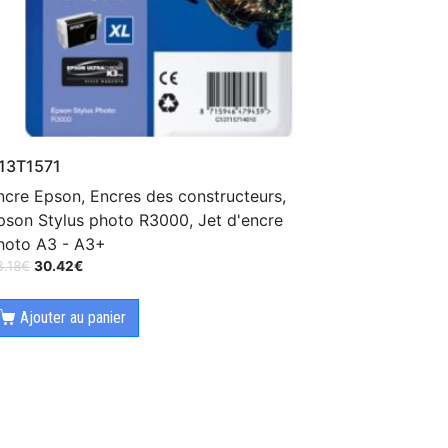
13T1571
ncre Epson, Encres des constructeurs,
pson Stylus photo R3000, Jet d'encre
hoto A3 - A3+
3.18
€
30.42
€
Ajouter au panier