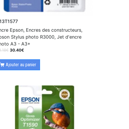
13T1577
ncre Epson, Encres des constructeurs,
pson Stylus photo R3000, Jet d'encre
hoto A3 - A3+
3.18
€
30.40
€
Ajouter au panier