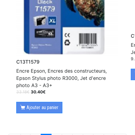
C
E
J
9
C13T1579
Encre Epson, Encres des constructeurs,
Epson Stylus photo R3000, Jet d'encre
photo A3 - A3+
33.18
€
30.40
€
Ajouter au panier