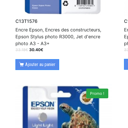
C
C13T1576
E
Encre Epson, Encres des constructeurs,
E
Epson Stylus photo R3000, Jet d'encre
p
photo A3 - A3+
3
33.18
€
30.40
€
Ajouter au panier
Promo !