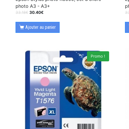
photo A3 - A3+
p
33.18
€
30.40
€
3
Ajouter au panier
Promo !