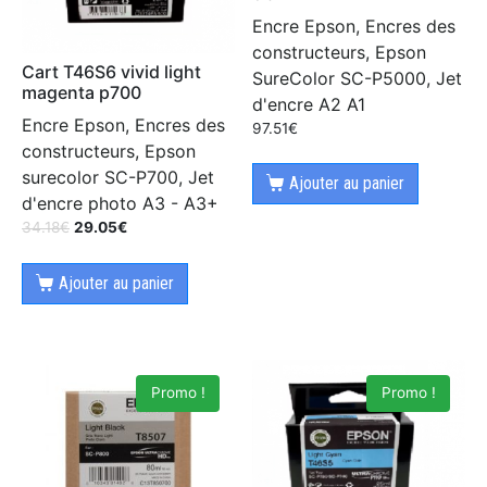
Encre Epson, Encres des
constructeurs, Epson
Cart T46S6 vivid light
SureColor SC-P5000, Jet
magenta p700
d'encre A2 A1
Encre Epson, Encres des
97.51
€
constructeurs, Epson
surecolor SC-P700, Jet
Ajouter au panier
d'encre photo A3 - A3+
34.18
€
29.05
€
Ajouter au panier
Promo !
Promo !