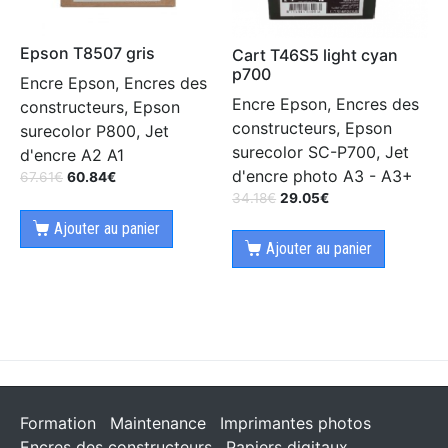
Epson T8507 gris
Cart T46S5 light cyan
p700
Encre Epson, Encres des
Encre Epson, Encres des
constructeurs, Epson
constructeurs, Epson
surecolor P800, Jet
surecolor SC-P700, Jet
d'encre A2 A1
d'encre photo A3 - A3+
67.61
€
60.84
€
34.18
€
29.05
€
Ajouter au panier
Ajouter au panier
Formation
Maintenance
Imprimantes photos
Encres des constructeurs
Papiers digitaux