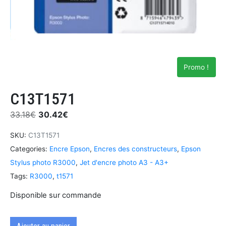
Promo !
C13T1571
33.18
€
30.42
€
SKU:
C13T1571
Categories:
Encre Epson
,
Encres des constructeurs
,
Epson
Stylus photo R3000
,
Jet d'encre photo A3 - A3+
Tags:
R3000
,
t1571
Disponible sur commande