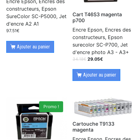
Encre Epson, Encres des
constructeurs, Epson
Cart T46S3 magenta
SureColor SC-P5000, Jet
p700
d'encre A2 A1
Encre Epson, Encres des
97.51
€
constructeurs, Epson
surecolor SC-P700, Jet
Ajouter au panier
d'encre photo A3 - A3+
34.18
€
29.05
€
Ajouter au panier
Promo !
Cartouche T9133
magenta
Encre Epson, Encres des