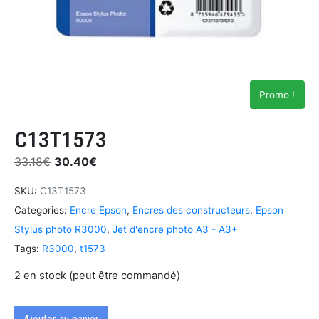
Promo !
C13T1573
33.18
€
30.40
€
SKU:
C13T1573
Categories:
Encre Epson
,
Encres des constructeurs
,
Epson
Stylus photo R3000
,
Jet d'encre photo A3 - A3+
Tags:
R3000
,
t1573
2 en stock (peut être commandé)