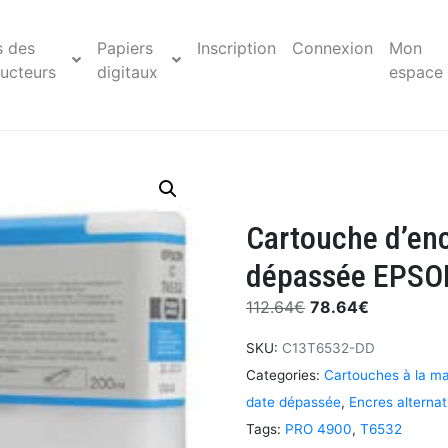
s des
Papiers
Inscription
Connexion
Mon
ucteurs
digitaux
espace
Cartouche d’en
dépassée EPSO
112.64
€
78.64
€
SKU:
C13T6532-DD
Categories:
Cartouches à la m
date dépassée
,
Encres alternat
Tags:
PRO 4900
,
T6532