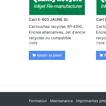
Cart E-603 JAUNE XL
Cart
Cartouches recycles XP-4100,
Carto
Encres alternatives, Jet d'encre
Encre
recyclee ou compatible
recyc
7.00
€
7.00
€
Ajouter au panier
A
Formation
Maintenance
Imprimantes pho