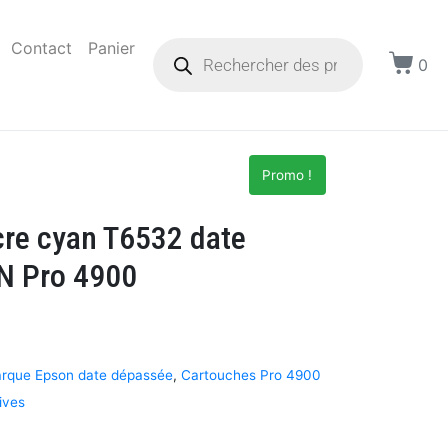
Contact
Panier
0
Promo !
cre cyan T6532 date
N Pro 4900
arque Epson date dépassée
,
Cartouches Pro 4900
ives