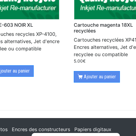
 E-603 NOIR XL
Cartouche magenta 18XL
recyclées
uches recycles XP-4100,
Cartouches recyclées XP41
s alternatives, Jet d'encre
Encres alternatives, Jet d'
lee ou compatible
recyclee ou compatible
5.00
€
jouter au panier
Ajouter au panier
tos
Encres des constructeurs
Papiers digitaux