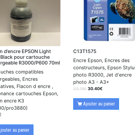
C13T1575
n d’encre EPSON Light
 Black pour cartouche
Encre Epson, Encres des
argeable R3000/P600 70ml
constructeurs, Epson Stylu
ouches compatibles
photo R3000, Jet d'encre
rgeables, Encres
photo A3 - A3+
natives, Flacon d encre ,
33.18
€
30.40
€
enance cartouches Epson,
n encre K3
Ajouter au panier
00/pro3880)
€
jouter au panier