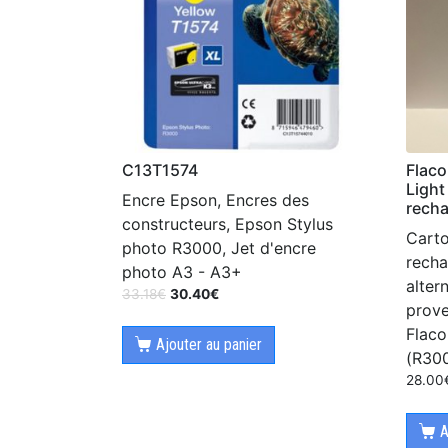
C13T1574
Flaco
Light
Encre Epson, Encres des
rech
constructeurs, Epson Stylus
Cart
photo R3000, Jet d'encre
recha
photo A3 - A3+
alter
33.18
€
30.40
€
prov
Flaco
Ajouter au panier
(R30
28.00
A