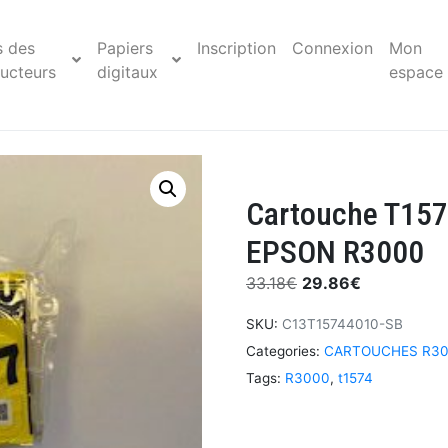
s des
Papiers
Inscription
Connexion
Mon
ucteurs
digitaux
espace
Cartouche T1574
EPSON R3000
33.18
€
29.86
€
SKU:
C13T15744010-SB
Categories:
CARTOUCHES R3000
Tags:
R3000
,
t1574