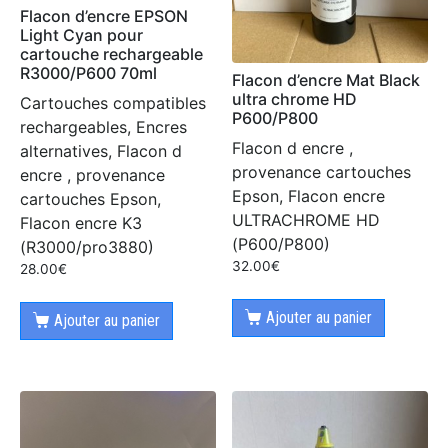
Flacon d’encre EPSON
Light Cyan pour
cartouche rechargeable
R3000/P600 70ml
Flacon d’encre Mat Black
ultra chrome HD
Cartouches compatibles
P600/P800
rechargeables, Encres
Flacon d encre ,
alternatives, Flacon d
provenance cartouches
encre , provenance
Epson, Flacon encre
cartouches Epson,
ULTRACHROME HD
Flacon encre K3
(P600/P800)
(R3000/pro3880)
32.00
€
28.00
€
Ajouter au panier
Ajouter au panier