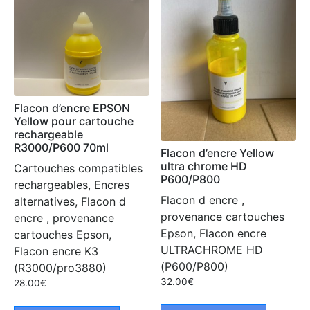
Flacon d’encre EPSON
Yellow pour cartouche
rechargeable
R3000/P600 70ml
Flacon d’encre Yellow
ultra chrome HD
Cartouches compatibles
P600/P800
rechargeables, Encres
Flacon d encre ,
alternatives, Flacon d
provenance cartouches
encre , provenance
Epson, Flacon encre
cartouches Epson,
ULTRACHROME HD
Flacon encre K3
(P600/P800)
(R3000/pro3880)
32.00
€
28.00
€