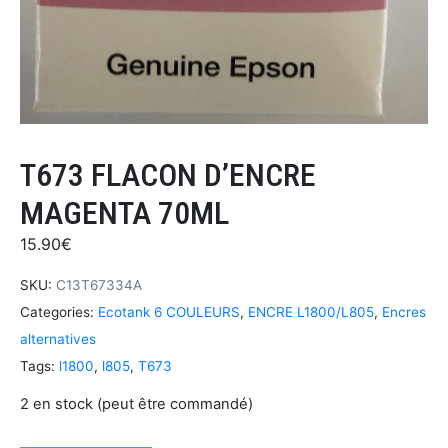
T673 FLACON D’ENCRE
MAGENTA 70ML
15.90
€
SKU:
C13T67334A
Categories:
Ecotank 6 COULEURS
,
ENCRE L1800/L805
,
Encres
alternatives
Tags:
l1800
,
l805
,
T673
2 en stock (peut être commandé)